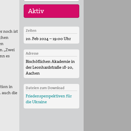
Zeiten
Keine aktuellen Termine.
r noch ist
achen
20. Feb 2024 – 19:00 Uhr
en
n. „Zwei
Adresse
ann es
Bischöflichen Akademie
in
der Leonhardstraße 18-20,
Aachen
tion in
Dateien zum Download
. auch die
Friedensperspektiven für
die Ukraine