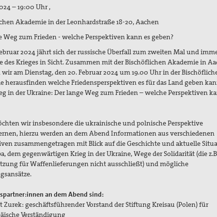
2024 – 19:00 Uhr ,
lichen Akademie
in der Leonhardstraße 18-20, Aachen
e Weg zum Frieden - welche Perspektiven kann es geben?
ebruar 2024 jährt sich der russische Überfall zum zweiten Mal und imme
e des Krieges in Sicht. Zusammen mit der Bischöflichen Akademie in A
wir am Dienstag, den 20. Februar 2024 um 19.00 Uhr in der Bischöflich
 herausfinden welche Friedensperspektiven es für das Land geben kan
ieg in der Ukraine: Der lange Weg zum Frieden – welche Perspektiven k
chten wir insbesondere die ukrainische und polnische Perspektive
rnen, hierzu werden an dem Abend Informationen aus verschiedenen
iven zusammengetragen mit Blick auf die Geschichte und aktuelle Situa
a, dem gegenwärtigen Krieg in der Ukraine, Wege der Solidarität (die z.B
tzung für Waffenlieferungen nicht ausschließt) und mögliche
gsansätze.
spartner:innen an dem Abend sind:
t Zurek: geschäftsführender Vorstand der Stiftung Kreisau (Polen) für
äische Verständigung