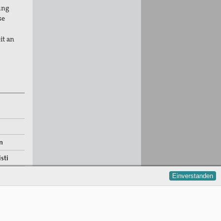
zung
se
it an
n
sti
Einverstanden