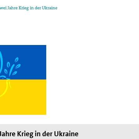
wei Jahre Krieg in der Ukraine
egung in der
ktion und arbeitet in
ischen Konzils.
lied des weltweiten
de des II. Weltkrieges,
en
hnung die Hand
Jahre Krieg in der Ukraine