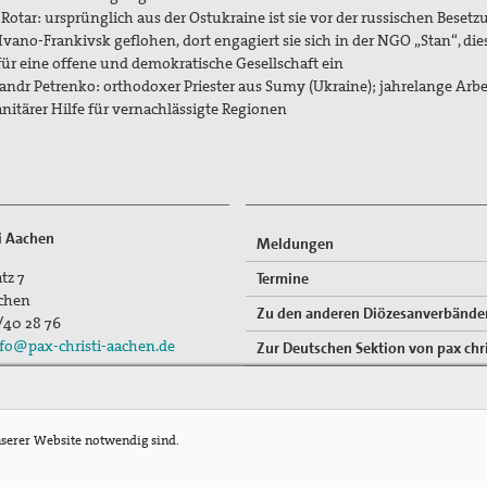
 Rotar: ursprünglich aus der Ostukraine ist sie vor der russischen Beset
Ivano-Frankivsk geflohen, dort engagiert sie sich in der NGO „Stan“, die
 für eine offene und demokratische Gesellschaft ein
andr Petrenko: orthodoxer Priester aus Sumy (Ukraine); jahrelange Arbe
itärer Hilfe für vernachlässigte Regionen
ti Aachen
Meldungen
tz 7
Termine
chen
Zu den anderen Diözesanverbände
/40 28 76
fo@pax-christi-aachen.de
Zur Deutschen Sektion von pax chri
nserer Website notwendig sind.