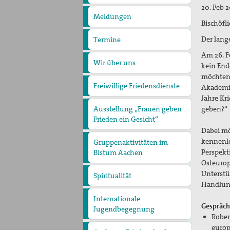
pax
20. Feb 
christi
Meldungen
Bischöf
Der lang
Termine
Am 26. F
Wir über uns
Der Vorstand
kein End
Die Geschäftsstelle
möchten 
Freiwillige Friedensdienste
Akademie
Jahre Kr
geben?“
Ausstellung „Frauen geben
Frieden ein Gesicht“
Dabei mö
kennenle
Gruppenaktivitäten im
Perspekt
Bistum Aachen
Gruppe Düren
Gruppe Hückelhoven
Gruppe Viersen
Osteurop
Twese Hamwe - Neue
Hoffnung .......muss
Unterstü
Spiritualität
wachsen
Handlun
Internationale
Gespräch
Jugendbegegnung
Rober
europ