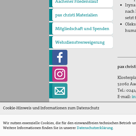
Aachener Friedenslauf
Iryna
nach 
pax christi Materialien
setzt
Oleks
Mitgliedschaft und Spenden
human
Wehrdienstverweigerung
pax chris
Klosterpla
52062
Aa
Tel.:
0241
E-mail:
in
Cookie-Hinweis und Informationen zum Datenschutz
Wir nutzen essenzielle Cookies, die für den einwandfreien technischen Betrieb u
Weitere Informationen finden Sie in unserer
Datenschutzerklärung
.