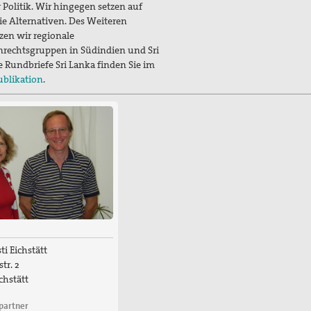
 Politik. Wir hingegen setzen auf
ie Alternativen.
Des Weiteren
zen wir regionale
rechtsgruppen in Südindien und Sri
e Rundbriefe Sri Lanka finden Sie im
ublikation
.
ti Eichstätt
tr. 2
chstätt
partner