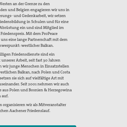
esten an der Grenze zu den
den und Belgien engagieren wir uns in
erungs- und Gedenkarbeit, wir setzen
riedensbildung in Schulen und für eine
 Abrüstung ein und sind Mitglied im
Friedenspreis. Mit dem ProPeace
 uns eine lange Partnerschaft mit dem
hwerpunkt: westlicher Balkan.
illigen Friedensdienste sind ein
unserer Arbeit, seit fast 30 Jahren
 wir junge Menschen in Einsatzstellen
estlichen Balkan, nach Polen und Costa
 setzen sie sich auf vielfältige Art mit
useinander. Seit 2001 nehmen wir auch
ge aus Polen und Bosnien & Herzegowina
 auf.
organisieren wir als Mitveranstalter
ichen Aachener Friedenslauf.