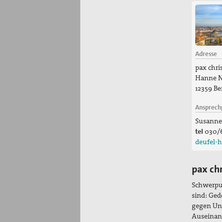
Adresse
pax chris
Hanne N
12359 Be
Ansprech
Susanne
tel
030/
deufel-
pax chr
Schwerpun
sind: Ge
gegen Unr
Auseinand