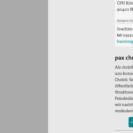
CPH Köni
90402 N
Ansprech
Joachim
tel
09131
bamberg
pax ch
Als chris
uns kons
Christi: 
öffentlic
Strukture
Feindesli
wir nachh
veränder
»