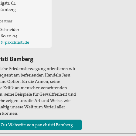
gstr. 64
ürnberg
partner
 Schneider
 60 20 04
@paxchristi.de
risti Bamberg
tliche Friedensbewegung orientieren wir
equent am befreienden Handeln Jesu
Seine Option für die Armen, seine
he Kritik an menschenverachtenden
n, seine Beispiele für Gewaltfreiheit und
ebe zeigen uns die Art und Weise, wie
altig unsere Welt zum Vorteil aller
n können.
 Zur Webseite von pax christi Bamberg