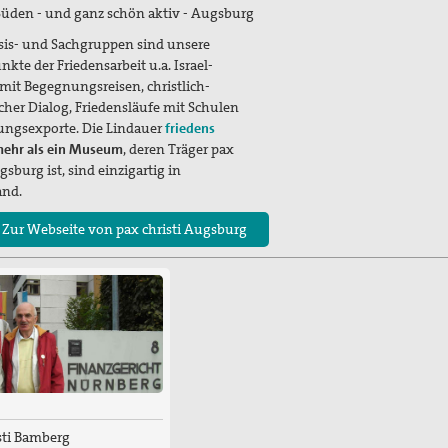
üden - und ganz schön aktiv - Augsburg
sis- und Sachgruppen sind unsere
kte der Friedensarbeit u.a. Israel-
 mit Begegnungsreisen, christlich-
her Dialog, Friedensläufe mit Schulen
ngsexporte. Die Lindauer
friedens
ehr als ein Museum
, deren Träger pax
gsburg ist, sind einzigartig in
and.
 Zur Webseite von pax christi Augsburg
sti Bamberg