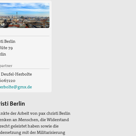
ti Berlin
üte 79
rlin
partner
 Deufel-Herbolte
6067220
herbolte@gmx.de
isti Berlin
kte der Arbeit von pax christi Berlin
denken an Menschen, die Widerstand
echt geleistet haben sowie die
ersetzung mit der Militarisierung