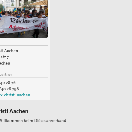
sti Aachen
atz 7
achen
partner
40 28 76
/40 28 796
x-christi-aachen.…
risti Aachen
 Willkommen beim Diözesanverband