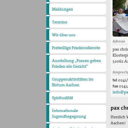
pax
christi
Meldungen
Termine
Wir über uns
Der Vorstand
Die Geschäftsstelle
Adresse
Freiwillige Friedensdienste
pax chri
Klosterpl
Ausstellung „Frauen geben
52062 A
Frieden ein Gesicht“
Ansprech
Gruppenaktivitäten im
tel
0241/
Bistum Aachen
fax
0241
Gruppe Düren
Gruppe Hückelhoven
Gruppe Viersen
Twese Hamwe - Neue
info@pa
Hoffnung .......muss
Spiritualität
wachsen
pax ch
Internationale
Jugendbegegnung
Herzlich
Aachen!