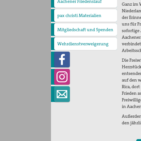
Aachener Friedenslauf
Ganz im W
Niederlan
pax christi Materialien
der Erinn
uns für F
Mitgliedschaft und Spenden
sofortige
Aachener 
Wehrdienstverweigerung
verbindet
Arbeitssc
Die Freiw
Herzstück 
entsenden
auf den w
Rica, dort
Frieden a
Freiwilli
in Aachen
Außerdem 
den jährl