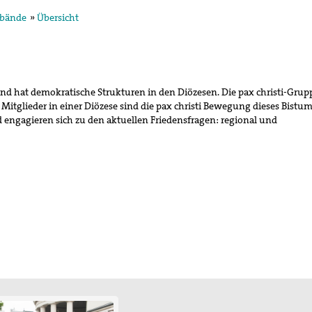
rbände
»
Übersicht
egung in der
 und hat demokratische Strukturen in den Diözesen.
Die pax christi-Gru
ktion und arbeitet in
 Mitglieder in einer Diözese sind die pax christi Bewegung dieses Bistum
ischen Konzils.
engagieren sich zu den aktuellen Friedensfragen: regional und
lied des weltweiten
de des II. Weltkrieges,
en
hnung die Hand