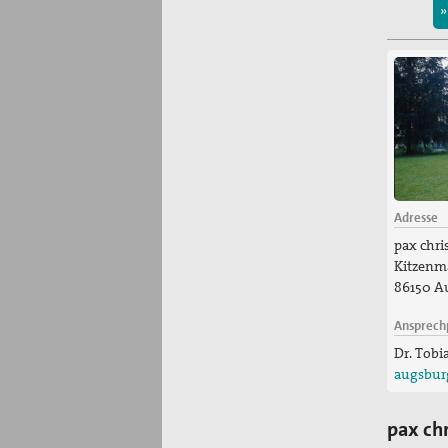
»
Adresse
pax chri
Kitzenm
86150 A
Ansprech
Dr. Tobi
augsbur
pax ch