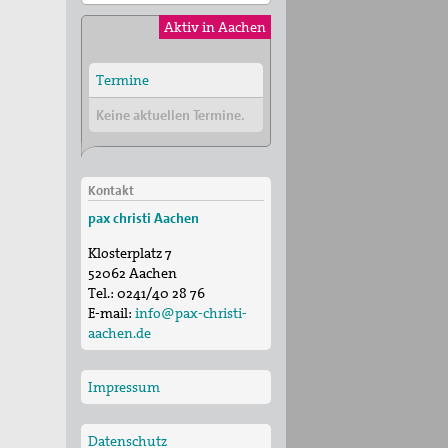
Aktiv in Aachen
Termine
Keine aktuellen Termine.
Kontakt
pax christi Aachen
Klosterplatz 7
52062
Aachen
Tel.:
0241/40 28 76
E-mail:
info@pax-christi-
aachen.de
Impressum
Datenschutz