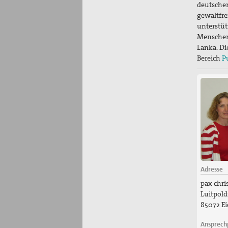
deutscher
gewaltfre
unterstüt
Menschen
Lanka. Di
Bereich
P
Adresse
pax chris
Luitpolds
85072 Ei
Ansprech