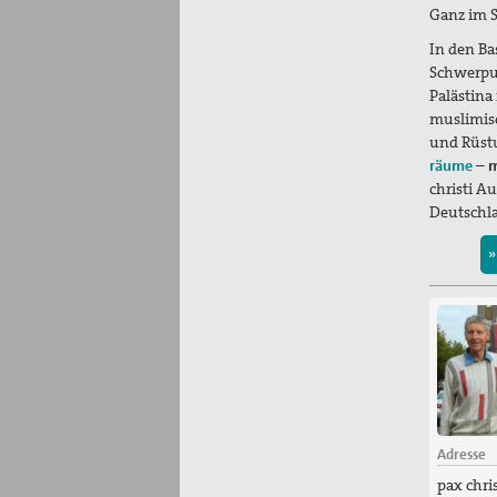
Ganz im S
In den Ba
Schwerpun
Palästina
muslimisc
und Rüstu
räume
– m
christi Au
Deutschl
»
Adresse
pax chri