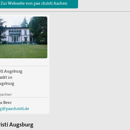
 Zur Webseite von pax christi Aachen
sti Augsburg
arkt 20
ugsburg
partner
as Bevc
g@paxchristi.de
risti Augsburg