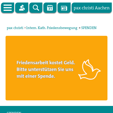
pax christi Aachen
Zur Startseite
pax christi
›
Intern. Kath. Friedensbewegung
»
SPENDEN
pax christi Deutsche Sektion
Vor Ort
Themen
Kampagnen
Publikationen
Facebook
Kontakt
Impressum