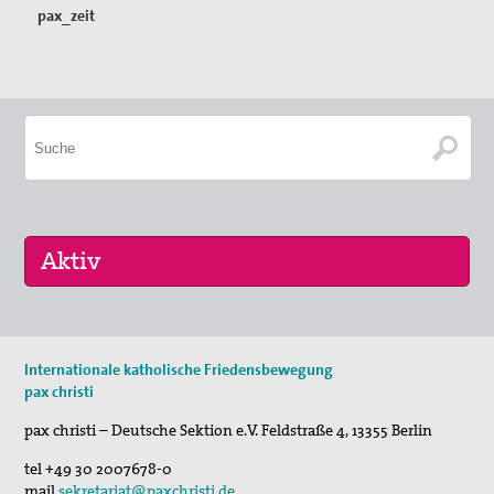
pax_zeit
Keine aktuellen Termine.
Internationale katholische Friedensbewegung
pax christi
pax christi – Deutsche Sektion e.V.
Feldstraße 4
,
13355
Berlin
tel
+49 30 2007678-0
mail
sekretariat@paxchristi.de