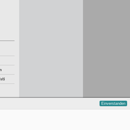
n
sti
Einverstanden