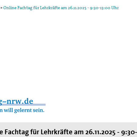
»
Online Fachtag für Lehrkräfte am 26.11.2025 - 9:30-13:00 Uhr
egung in der
ktion und arbeitet in
ischen Konzils.
lied des weltweiten
de des II. Weltkrieges,
en
hnung die Hand
e Fachtag für Lehrkräfte am 26.11.2025 - 9:30