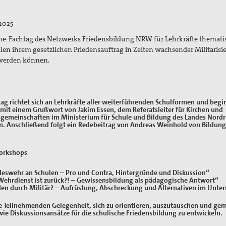
2025
ne-Fachtag des Netzwerks Friedensbildung NRW für Lehrkräfte thematis
len ihrem gesetzlichen Friedensauftrag in Zeiten wachsender Militarisi
werden können.
tag richtet sich an Lehrkräfte aller weiterführenden Schulformen und beg
 mit einem Grußwort von Jakim Essen, dem Referatsleiter für Kirchen und
sgemeinschaften im Ministerium für Schule und Bildung des Landes Nordr
n. Anschließend folgt ein Redebeitrag von Andreas Weinhold von Bildung
orkshops
eswehr an Schulen – Pro und Contra, Hintergründe und Diskussion“
Wehrdienst ist zurück?! – Gewissensbildung als pädagogische Antwort“
den durch Militär? – Aufrüstung, Abschreckung und Alternativen im Unter
e Teilnehmenden Gelegenheit, sich zu orientieren, auszutauschen und g
ie Diskussionsansätze für die schulische Friedensbildung zu entwickeln.