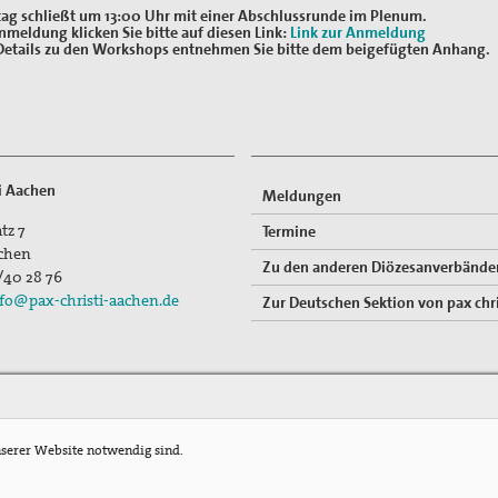
tag schließt um 13:00 Uhr mit einer Abschlussrunde im Plenum.
nmeldung klicken Sie bitte auf diesen Link:
Link zur Anmeldung
Details zu den Workshops entnehmen Sie bitte dem beigefügten Anhang.
ti Aachen
Meldungen
tz 7
Termine
chen
Zu den anderen Diözesanverbände
/40 28 76
fo@pax-christi-aachen.de
Zur Deutschen Sektion von pax chri
nserer Website notwendig sind.