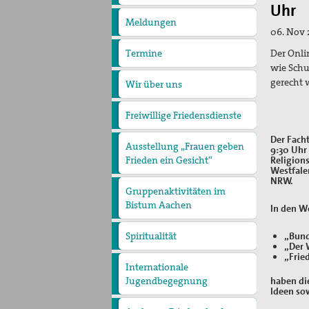
pax
Uhr
christi
Meldungen
06. Nov 
Der Onli
Termine
wie Schu
gerecht 
Wir über uns
Der Vorstand
Die Geschäftsstelle
Freiwillige Friedensdienste
Der Fach
Ausstellung „Frauen geben
9:30 Uhr
Religion
Frieden ein Gesicht“
Westfale
NRW.
Gruppenaktivitäten im
Bistum Aachen
In den W
Gruppe Düren
Gruppe Hückelhoven
Gruppe Viersen
Twese Hamwe - Neue
Hoffnung .......muss
„Bund
Spiritualität
„Der 
wachsen
„Frie
Internationale
haben di
Jugendbegegnung
Ideen sow