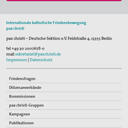
Keine aktuellen Termine.
Internationale katholische Friedensbewegung
pax christi
pax christi – Deutsche Sektion e.V.
Feldstraße 4
,
13355
Berlin
tel
+49 30 2007678-0
mail
sekretariat@paxchristi.de
Impressum
|
Datenschutz
Friedensfragen
Diözesanverbände
Kommissionen
pax christi-Gruppen
Kampagnen
Publikationen