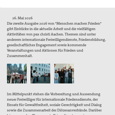
Gruppe Düren
Gruppe Hückelhoven
26. Mai 2026
Die zweite Ausgabe 2026 von *Menschen machen Frieden*
Gruppe Viersen
gibt Einblicke in die aktuelle Arbeit und die vielfältigen
Aktivitäten von pax christi Aachen. Themen sind unter
Twese Hamwe - Neue Hoffnung .......muss wachsen
anderem internationale Freiwilligendienste, Friedensbildung,
gesellschaftliches Engagement sowie kommende
Spiritualität
Veranstaltungen und Aktionen für Frieden und
Zusammenhalt.
Internationale Jugendbegegnung
Aachener Friedenslauf
pax christi Materialien
Mitgliedschaft und Spenden
Im Mittelpunkt stehen die Vorbereitung und Aussendung
Wehrdienstverweigerung
neuer Freiwilliger für internationale Friedensdienste, der
Einsatz für Gewaltfreiheit, soziale Gerechtigkeit und Dialog
sowie die Zusammenarbeit der Diözesanverbände. Darüber
Suche