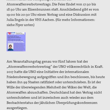
Gruppe Düren
Atomwaffenverbotsvertrags. Die Feier findet von 17:30 bis
18:30 Uhr am Elisenbrunnen statt. Anschließend gibt es von
Gruppe Hückelhoven
19:00 bis 20:30 Uhr einen Vortrag und eine Diskussion mit
Julia Engels in der VHS Aachen. (für mehr Informationen:
Gruppe Viersen
siehe Flyer unten)
Twese Hamwe - Neue Hoffnung .......muss wachsen
Spiritualität
Internationale Jugendbegegnung
Am Veranstaltungstag genau vor fünf Jahren trat der
Aachener Friedenslauf
„Atomwaffenverbotsvertrag“ der UNO völkerrechtlich in Kraft.
2017 hatte die UNO eine Initiative der internationalen
pax christi Materialien
Friedensbewegung aufgegriffen und ihn beschlossen, bis heute
haben ihn 99 Staaten ratifiziert oder unterschrieben. Es ist der
Mitgliedschaft und Spenden
Wille der überwiegenden Mehrheit der Völker der Welt, die
Atomwaffen abzuschaffen. Deutschland hat den Vertrag nicht
Wehrdienstverweigerung
unterschrieben und ist inzwischen auch wieder aus dem
Beobachterstatus der jährlichen Überprüfungskonferenzen
Suche
ausgestiegen.