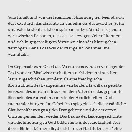
Vom Inhalt und von der feierlichen Stimmung her beeindruckt
der Text durch das absolute Einvernehmen, das zwischen Sohn
und Vater besteht. Es ist ein spürbar inniges Verhältnis, genau
wie zwischen Personen, die sich „seit ewigen Zeiten“ kennen
und sich in gegenseitigem Vertrauen einander hinzugeben
vermögen. Genau das will der Evangelist Johannes uns
vermitteln.
Im Gegensatz zum Gebet des Vaterunsers wird der vorliegende
Text von den Bibelwissenschaftlern nicht dem historischen
Jesus zugeschrieben, sondern als eine theologische
Konstruktion des Evangeliums verstanden. Er will das gelebte
Eins-sein des irdischen Jesus mit dem Vater und das geglaubte
Eins-sein des Auferstandenen in der Herrlichkeit mit Gott
zueinander bringen. Im Gebet Jesu spiegeln sich die persönliche
Glaubensüberzeugung des Evangelisten und die der ersten
Christengemeinden wieder. Das Drama der Leidensgeschichte
und die Erhöhung zu Gott bilden eine unlösbare Einheit. Aus
dieser Einheit können die, die sich in der Nachfolge Jesu “eine