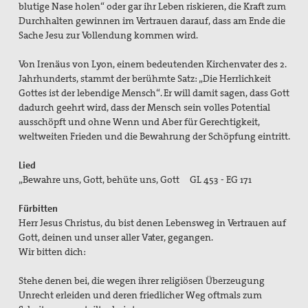
blutige Nase holen“ oder gar ihr Leben riskieren, die Kraft zum
Durchhalten gewinnen im Vertrauen darauf, dass am Ende die
Sache Jesu zur Vollendung kommen wird.
Von Irenäus von Lyon, einem bedeutenden Kirchenvater des 2.
Jahrhunderts, stammt der berühmte Satz: „Die Herrlichkeit
Gottes ist der lebendige Mensch“. Er will damit sagen, dass Gott
dadurch geehrt wird, dass der Mensch sein volles Potential
ausschöpft und ohne Wenn und Aber für Gerechtigkeit,
weltweiten Frieden und die Bewahrung der Schöpfung eintritt.
Lied
„Bewahre uns, Gott, behüte uns, Gott GL 453 - EG 171
Fürbitten
Herr Jesus Christus, du bist denen Lebensweg in Vertrauen auf
Gott, deinen und unser aller Vater, gegangen.
Wir bitten dich:
Stehe denen bei, die wegen ihrer religiösen Überzeugung
Unrecht erleiden und deren friedlicher Weg oftmals zum