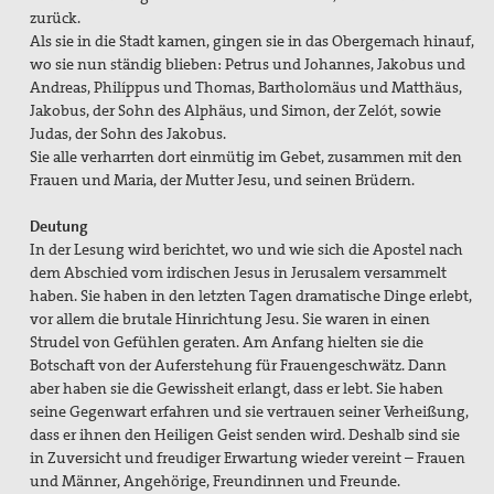
zurück.
Als sie in die Stadt kamen, gingen sie in das Obergemach hinauf,
wo sie nun ständig blieben: Petrus und Johannes, Jakobus und
Andreas, Philíppus und Thomas, Bartholomäus und Matthäus,
Jakobus, der Sohn des Alphäus, und Simon, der Zelót, sowie
Judas, der Sohn des Jakobus.
Sie alle verharrten dort einmütig im Gebet, zusammen mit den
Frauen und Maria, der Mutter Jesu, und seinen Brüdern.
Deutung
In der Lesung wird berichtet, wo und wie sich die Apostel nach
dem Abschied vom irdischen Jesus in Jerusalem versammelt
haben. Sie haben in den letzten Tagen dramatische Dinge erlebt,
vor allem die brutale Hinrichtung Jesu. Sie waren in einen
Strudel von Gefühlen geraten. Am Anfang hielten sie die
Botschaft von der Auferstehung für Frauengeschwätz. Dann
aber haben sie die Gewissheit erlangt, dass er lebt. Sie haben
seine Gegenwart erfahren und sie vertrauen seiner Verheißung,
dass er ihnen den Heiligen Geist senden wird. Deshalb sind sie
in Zuversicht und freudiger Erwartung wieder vereint – Frauen
und Männer, Angehörige, Freundinnen und Freunde.