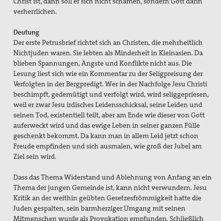
Christ ist, dann soll er sich nicht schämen, sondern Gott darin
verherrlichen.
Deutung
Der erste Petrusbrief richtet sich an Christen, die mehrheitlich
Nichtjuden waren. Sie lebten als Minderheit in Kleinasien. Da
blieben Spannungen, Ängste und Konflikte nicht aus. Die
Lesung liest sich wie ein Kommentar zu der Seligpreisung der
Verfolgten in der Bergpredigt. Wer in der Nachfolge Jesu Christi
beschimpft, gedemütigt und verfolgt wird, wird seliggepriesen,
weil er zwar Jesu irdisches Leidensschicksal, seine Leiden und
seinen Tod, existentiell teilt, aber am Ende wie dieser von Gott
auferweckt wird und das ewige Leben in seiner ganzen Fülle
geschenkt bekommt. Da kann man in allem Leid jetzt schon
Freude empfinden und sich ausmalen, wie groß der Jubel am
Ziel sein wird.
Dass das Thema Widerstand und Ablehnung von Anfang an ein
Thema der jungen Gemeinde ist, kann nicht verwundern. Jesu
Kritik an der weithin geübten Gesetzesfrömmigkeit hatte die
Juden gespalten, sein barmherziger Umgang mit seinen
Mitmenschen wurde als Provokation empfunden. Schließlich