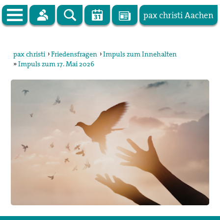
pax christi Aachen
Zur Startseite
pax christi
›
Friedensfragen
›
Impuls zum Innehalten
»
Impuls zum 17. Mai 2026
pax christi Deutsche Sektion
Vor Ort
Themen
Kampagnen
Publikationen
Facebook
Kontakt
Impressum