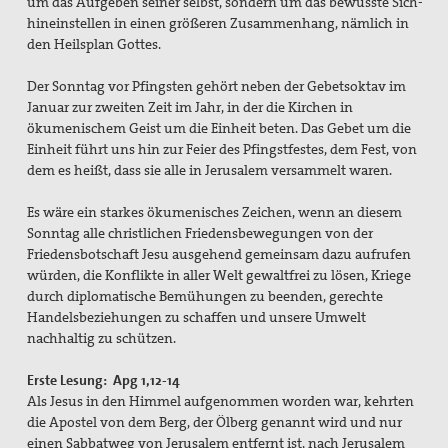
um das Aufgeben seiner selbst, sondern um das bewusste Sich-
hineinstellen in einen größeren Zusammenhang, nämlich in
den Heilsplan Gottes.
Der Sonntag vor Pfingsten gehört neben der Gebetsoktav im
Januar zur zweiten Zeit im Jahr, in der die Kirchen in
ökumenischem Geist um die Einheit beten. Das Gebet um die
Einheit führt uns hin zur Feier des Pfingstfestes, dem Fest, von
dem es heißt, dass sie alle in Jerusalem versammelt waren.
Es wäre ein starkes ökumenisches Zeichen, wenn an diesem
Sonntag alle christlichen Friedensbewegungen von der
Friedensbotschaft Jesu ausgehend gemeinsam dazu aufrufen
würden, die Konflikte in aller Welt gewaltfrei zu lösen, Kriege
durch diplomatische Bemühungen zu beenden, gerechte
Handelsbeziehungen zu schaffen und unsere Umwelt
nachhaltig zu schützen.
Erste Lesung: Apg 1,12-14
Als Jesus in den Himmel aufgenommen worden war, kehrten
die Apostel von dem Berg, der Ölberg genannt wird und nur
einen Sabbatweg von Jerusalem entfernt ist, nach Jerusalem