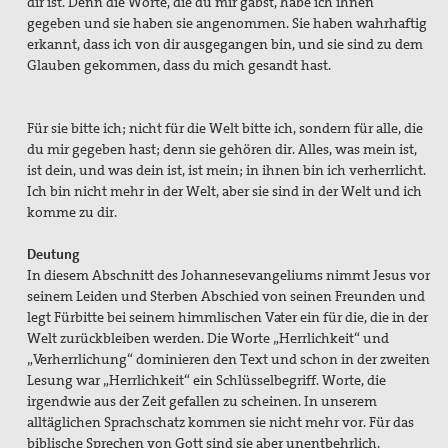
dir ist. Denn die Worte, die du mir gabst, habe ich ihnen
gegeben und sie haben sie angenommen. Sie haben wahrhaftig
erkannt, dass ich von dir ausgegangen bin, und sie sind zu dem
Glauben gekommen, dass du mich gesandt hast.
Für sie bitte ich; nicht für die Welt bitte ich, sondern für alle, die
du mir gegeben hast; denn sie gehören dir. Alles, was mein ist,
ist dein, und was dein ist, ist mein; in ihnen bin ich verherrlicht.
Ich bin nicht mehr in der Welt, aber sie sind in der Welt und ich
komme zu dir.
Deutung
In diesem Abschnitt des Johannesevangeliums nimmt Jesus vor
seinem Leiden und Sterben Abschied von seinen Freunden und
legt Fürbitte bei seinem himmlischen Vater ein für die, die in der
Welt zurückbleiben werden. Die Worte „Herrlichkeit“ und
„Verherrlichung“ dominieren den Text und schon in der zweiten
Lesung war „Herrlichkeit“ ein Schlüsselbegriff. Worte, die
irgendwie aus der Zeit gefallen zu scheinen. In unserem
alltäglichen Sprachschatz kommen sie nicht mehr vor. Für das
biblische Sprechen von Gott sind sie aber unentbehrlich.