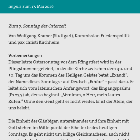
Impuls zum 17. Mai 2026
Suche
Zum 7. Sonntag der Osterzeit
Von Wolfgang Kramer (Stuttgart), Kommission Friedenspolitik
und pax christi Kirchheim
Vorbemerkungen
Dieser letzte Ostersonntag vor dem Pfingstfest wird in der
Pfingstnovene gefeiert, in der die Kirche zwischen dem 40. und
50. Tag um das Kommen des Heiligen Geistes betet. „Exaudi“,
der Name dieses Sonntags - auf Deutsch „Erhöre“ - passt dazu. Er
leitet sich vom lateinischen Anfangswort des Eingangspsalms
(Ps 27,7) ab, der so beginnt: „Vernimm, o Herr, mein lautes
Rufen.“ Ohne den Geist geht es nicht weiter. Er ist der Atem, der
uns belebt.
Die Einheit der Gläubigen untereinander und ihre Einheit mit
Gott stehen im Mittelpunkt der Bibeltexte des heutigen
Sonntags. Es geht nicht um billige Gleichmacherei, auch nicht