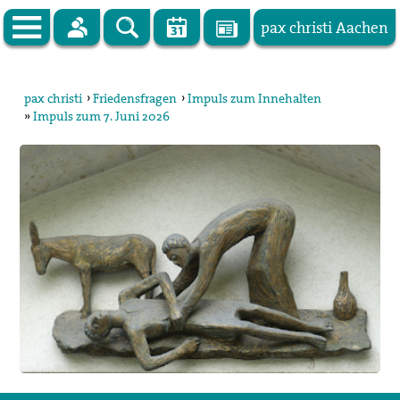
pax christi Aachen
Zur Startseite
pax christi
›
Friedensfragen
›
Impuls zum Innehalten
»
Impuls zum 7. Juni 2026
pax christi Deutsche Sektion
Vor Ort
Themen
Kampagnen
Publikationen
Facebook
Kontakt
Impressum