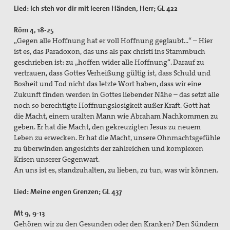
Lied: Ich steh vor dir mit leeren Händen, Herr; GL 422
Röm 4, 18-25
„Gegen alle Hoffnung hat er voll Hoffnung geglaubt…“ – Hier
ist es, das Paradoxon, das uns als pax christi ins Stammbuch
geschrieben ist: zu „hoffen wider alle Hoffnung“. Darauf zu
vertrauen, dass Gottes Verheißung gültig ist, dass Schuld und
Bosheit und Tod nicht das letzte Wort haben, dass wir eine
Zukunft finden werden in Gottes liebender Nähe – das setzt alle
noch so berechtigte Hoffnungslosigkeit außer Kraft. Gott hat
die Macht, einem uralten Mann wie Abraham Nachkommen zu
geben. Er hat die Macht, den gekreuzigten Jesus zu neuem
Leben zu erwecken. Er hat die Macht, unsere Ohnmachtsgefühle
zu überwinden angesichts der zahlreichen und komplexen
Krisen unserer Gegenwart.
An uns ist es, standzuhalten, zu lieben, zu tun, was wir können.
Lied: Meine engen Grenzen; GL 437
Mt 9, 9-13
Gehören wir zu den Gesunden oder den Kranken? Den Sündern