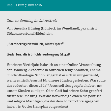
Impuls zum 7. Juni 2026
Suche
Zum 10. Sonntag im Jahreskreis
Von Veronika Hüning (Höhbeck im Wendland), pax christi
Diözesanverband Hildesheim
„Barmherzigkeit will ich, nicht Opfer“
Lied: Herr, dir ist nichts verborgen; GL 428
Vor einem Vierteljahr habe ich an einer Online-Veranstaltung
der Domberg-Akademie in München teilgenommen, Thema:
Sündentheologie. Schon länger hat es sich in mir gesträubt,
wenn es hieß: Jesus ist für unsere Sünden gestorben. Was sollte
das bedeuten, dieses „Für“? Jesus soll sich geopfert haben, um
unsere Sünden zu tilgen. Oder: Gott hat seinen Sohn geopfert
für unsere Erlösung. War das notwendig? Waren die politisch
und religiös Mächtigen, die ihn dem Foltertod preisgegeben
haben, in Gottes Heilsplan vorgesehen?