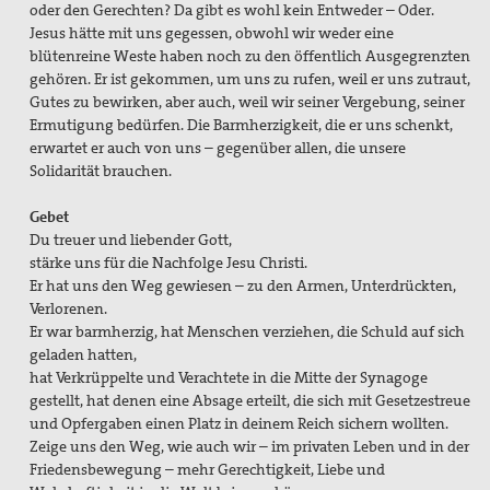
oder den Gerechten? Da gibt es wohl kein Entweder – Oder.
Jesus hätte mit uns gegessen, obwohl wir weder eine
blütenreine Weste haben noch zu den öffentlich Ausgegrenzten
gehören. Er ist gekommen, um uns zu rufen, weil er uns zutraut,
Gutes zu bewirken, aber auch, weil wir seiner Vergebung, seiner
Ermutigung bedürfen. Die Barmherzigkeit, die er uns schenkt,
erwartet er auch von uns – gegenüber allen, die unsere
Solidarität brauchen.
Gebet
Du treuer und liebender Gott,
stärke uns für die Nachfolge Jesu Christi.
Er hat uns den Weg gewiesen – zu den Armen, Unterdrückten,
Verlorenen.
Er war barmherzig, hat Menschen verziehen, die Schuld auf sich
geladen hatten,
hat Verkrüppelte und Verachtete in die Mitte der Synagoge
gestellt, hat denen eine Absage erteilt, die sich mit Gesetzestreue
und Opfergaben einen Platz in deinem Reich sichern wollten.
Zeige uns den Weg, wie auch wir – im privaten Leben und in der
Friedensbewegung – mehr Gerechtigkeit, Liebe und