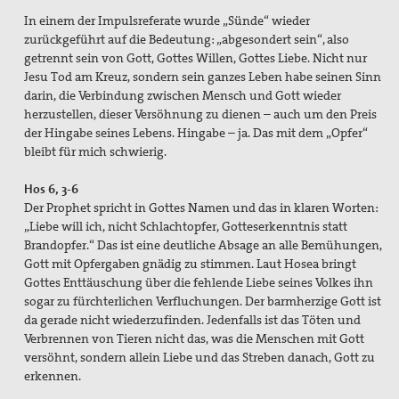
In einem der Impulsreferate wurde „Sünde“ wieder
zurückgeführt auf die Bedeutung: „abgesondert sein“, also
getrennt sein von Gott, Gottes Willen, Gottes Liebe. Nicht nur
Jesu Tod am Kreuz, sondern sein ganzes Leben habe seinen Sinn
darin, die Verbindung zwischen Mensch und Gott wieder
herzustellen, dieser Versöhnung zu dienen – auch um den Preis
der Hingabe seines Lebens. Hingabe – ja. Das mit dem „Opfer“
bleibt für mich schwierig.
Hos 6, 3-6
Der Prophet spricht in Gottes Namen und das in klaren Worten:
„Liebe will ich, nicht Schlachtopfer, Gotteserkenntnis statt
Brandopfer.“ Das ist eine deutliche Absage an alle Bemühungen,
Gott mit Opfergaben gnädig zu stimmen. Laut Hosea bringt
Gottes Enttäuschung über die fehlende Liebe seines Volkes ihn
sogar zu fürchterlichen Verfluchungen. Der barmherzige Gott ist
da gerade nicht wiederzufinden. Jedenfalls ist das Töten und
Verbrennen von Tieren nicht das, was die Menschen mit Gott
versöhnt, sondern allein Liebe und das Streben danach, Gott zu
erkennen.