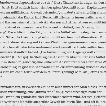
 Bundeswehr abgeschrieben zu sein.“ Diese Charakterisierungen finden 
nächst: Es ist einfach falsch, den besagten Abschnitt einem Kapitel zuz
ven zur militärischen Gewalt behandelt“, und dort stehe er „völlig errat
behandelt das Kapitel laut Überschrift „Elemente innerstaatlicher und
nd lässt erst einmal offen, ob sich das nur auf „Alternativen zur militär
itt widmet sich genau dieser Frage und postuliert, den „Vorrang für
g“. Das schließt in der Tat „militärische Mittel“ nicht kategorisch aus,
t. Silber, die Gleichrangigkeit von militärischen und alternativen Mitt
enn auch dieser Vorrang mit keinem Wort zurückgenommen oder abgemil
ematik bewaffneter Interventionen“ wird gemäß der friedensethischen
e unmissverständlich betont: „Die Anwendung von Gegengewalt kommt
tracht“. (GF Nr. 151) Die Stellung des Abschnitts über militärische Mittel
ihm stehen folgerichtig eine Reihe von Abschnitten über alternative W
earbeitung. Es gibt also sehr wohl einen Zusammenhang zwischen die
r klar, welcher Stellenwert dem Militär zugebilligt wird: als „letztes Mitt
r.
irtenwortes frei, aus welchen Gründen auch immer den Sinn dieses Prinzi
 jedoch widersinnig, eine „ultima ratio“ als „gleichberechtigte Form der
l, wenn ein grundsätzlicher Vorbehalt beachtet wird, der sich gleichfal
Notwehr und Nothilfe ausgeübte Gewalt bleibt ein Übel, und oft fällt es