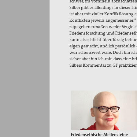
schwer, im vorhinein abzuschätzen,
Silber gibt es allerdings in dieser 
ist aber mit ziviler Konfliktlösun
Konflikten jeweils angemessener.“
zugegebenermaßen weder Vergleich
Friedensforschung und Friedenseth
kann als schlicht überflüssig betra
eigen gemacht, und ich persönlich
wünschenswert wäre. Doch bin ich 
sicher aber bin ich mir, dass eine k
Silbers Kommentar zu GF praktizie
Friedensethische Meilensteine