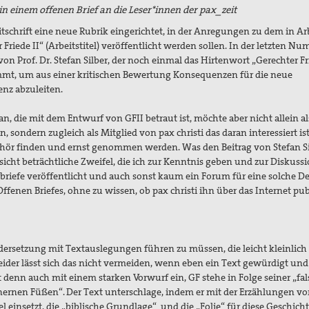
in einem offenen Brief an die Leser*innen der pax_zeit
itschrift eine neue Rubrik eingerichtet, in der Anregungen zu dem in Ar
Friede II“ (Arbeitstitel) veröffentlicht werden sollen. In der letzten N
von Prof. Dr. Stefan Silber, der noch einmal das Hirtenwort „Gerechter F
mmt, um aus einer kritischen Bewertung Konsequenzen für die neue
nz abzuleiten.
n, die mit dem Entwurf von GFII betraut ist, möchte aber nicht allein a
n, sondern zugleich als Mitglied von pax christi das daran interessiert ist
hör finden und ernst genommen werden. Was den Beitrag von Stefan Si
insicht beträchtliche Zweifel, die ich zur Kenntnis geben und zur Diskuss
rbriefe veröffentlicht und auch sonst kaum ein Forum für eine solche D
Offenen Briefes, ohne zu wissen, ob pax christi ihn über das Internet pub
andersetzung mit Textauslegungen führen zu müssen, die leicht kleinlic
ider lässt sich das nicht vermeiden, wenn eben ein Text gewürdigt und
tzt denn auch mit einem starken Vorwurf ein, GF stehe in Folge seiner „fa
nernen Füßen“. Der Text unterschlage, indem er mit der Erzählungen v
einsetzt, die „biblische Grundlage“ und die „Folie“ für diese Geschich