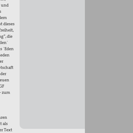
e und
s
 dem
t dieses
reiheit,
g“, die
eden´
ns `Eden
rieden
er
tschaft
 der
Neuen
 GF
 – zum
hren
 als
er Text