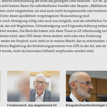
 welche Entscheidung am Ende das geringere Übel bedeutet.“ (GF Nr. 41)
Hinsicht keinen Raum für selbstkritische Zweifel oder Skepsis: „Militärisch
g eben nicht vergleichbar, sie sind auch nicht komplementär oder bestim
 Unter dieser apodiktisch vorgetragenen Voraussetzung sind
 noch Abwägung nötig oder auch nur möglich, und ein erheblicher Te
ik, der mit Vergleichen, Güterabwägung und Folgenabschätzung befasst
chtet werden. Die Bischöfe haben sich diese These in GF offenkundig nic
 denke nicht, dass GFII daran etwas ändern wird oder eine Änderung
weder ein Prophet, noch steht es in meiner Macht, das zu entscheiden.
ritische Begleitung des Entstehungsprozesses von GFII in der Art, wie sie i
rt wurde, nicht als besonders hilfreich empfunden werden wird.
Friedenswort, das wegweisend ist
Kriegsdrohnentechnologie i