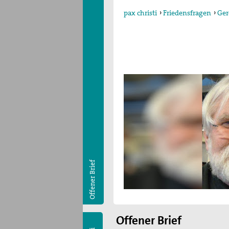
pax christi
›
Friedensfragen
›
Ger
Offener Brief
Offener Brief