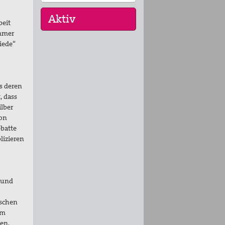
beit
ummer
riede“
Keine aktuellen Termine.
ls deren
, dass
lber
ion
ebatte
lizieren
h und
lschen
om
ten,