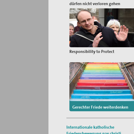
dürfen nicht verloren gehen
Responsibility to Protect
Gerechter Friede weiterdenken
Internationale katholische
Friedensbewegung
pax christi