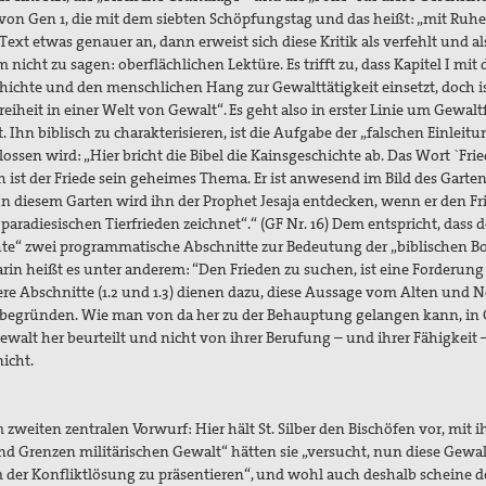
on Gen 1, die mit dem siebten Schöpfungstag und das heißt: „mit Ruh
Text etwas genauer an, dann erweist sich diese Kritik als verfehlt und al
nicht zu sagen: oberflächlichen Lektüre. Es trifft zu, dass Kapitel I mit
chichte und den menschlichen Hang zur Gewalttätigkeit einsetzt, doch is
eiheit in einer Welt von Gewalt“. Es geht also in erster Linie um Gewaltf
hn biblisch zu charakterisieren, ist die Aufgabe der „falschen Einleitun
ossen wird: „Hier bricht die Bibel die Kainsgeschichte ab. Das Wort `Fri
h ist der Friede sein geheimes Thema. Er ist anwesend im Bild des Garte
 In diesem Garten wird ihn der Prophet Jesaja entdecken, wenn er den F
aradiesischen Tierfrieden zeichnet“.“ (GF Nr. 16) Dem entspricht, dass d
te“ zwei programmatische Abschnitte zur Bedeutung der „biblischen Bo
arin heißt es unter anderem: “Den Frieden zu suchen, ist eine Forderung
tere Abschnitte (1.2 und 1.3) dienen dazu, diese Aussage vom Alten und 
 begründen. Wie man von da her zu der Behauptung gelangen kann, in
walt her beurteilt und nicht von ihrer Berufung – und ihrer Fähigkeit
nicht.
 zweiten zentralen Vorwurf: Hier hält St. Silber den Bischöfen vor, mit i
Grenzen militärischen Gewalt“ hätten sie „versucht, nun diese Gewalt
m der Konfliktlösung zu präsentieren“, und wohl auch deshalb scheine d