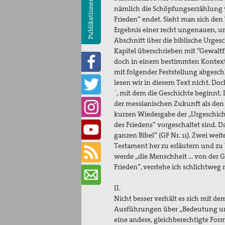
Publikationen
nämlich die Schöpfungserzählung v
Frieden“ endet. Sieht man sich den 
Ergebnis einer recht ungenauen, um 
Abschnitt über die biblische Urges
Kapitel überschrieben mit “Gewaltfr
doch in einem bestimmten Kontext. I
mit folgender Feststellung abgeschl
lesen wir in diesem Text nicht. Doc
´, mit dem die Geschichte beginnt.
der messianischen Zukunft als den p
kurzen Wiedergabe der „Urgeschich
des Friedens“ vorgeschaltet sind. D
ganzen Bibel“ (GF Nr. 11). Zwei wei
Testament her zu erläutern und zu
werde „die Menschheit … von der Ge
Frieden“, verstehe ich schlichtweg 
II.
Nicht besser verhält es sich mit dem
Ausführungen über „Bedeutung und 
eine andere, gleichberechtigte For