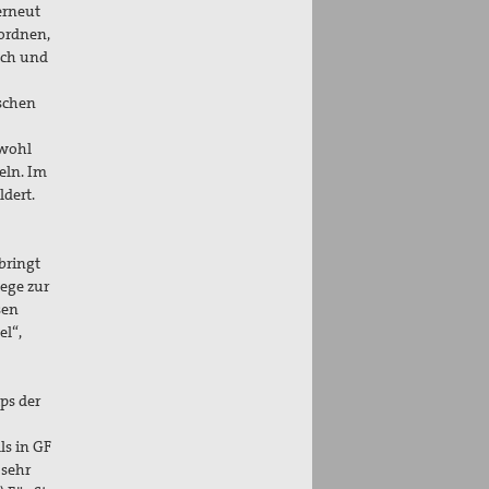
erneut
uordnen,
isch und
ischen
 wohl
eln. Im
dert.
 bringt
ege zur
sen
el“,
ps der
ls in GF
 sehr