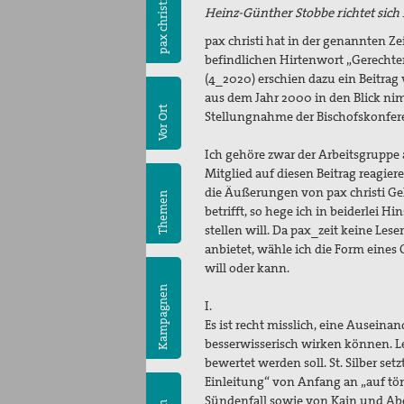
pax christi
Heinz-Günther Stobbe richtet sich 
pax christi hat in der genannten Ze
befindlichen Hirtenwort „Gerechter 
(4_2020) erschien dazu ein Beitrag 
aus dem Jahr 2000 in den Blick ni
Vor Ort
Stellungnahme der Bischofskonfere
Ich gehöre zwar der Arbeitsgruppe a
Mitglied auf diesen Beitrag reagiere
die Äußerungen von pax christi Ge
Themen
betrifft, so hege ich in beiderlei H
stellen will. Da pax_zeit
keine Lese
anbietet, wähle ich die Form eines 
will oder kann.
Kampagnen
I.
Es ist recht misslich, eine Ausein
besserwisserisch wirken können. Le
bewertet werden soll. St. Silber se
Einleitung“ von Anfang an „auf tö
Sündenfall sowie von Kain und Abel 