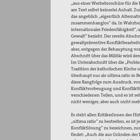
„aus einer Werbebroschüre für die
am Text selbst keinerlei Anhalt. Zu
das angeblich „eigentlich Alternati
zusammenhanglos“ da. In Wahrheit 
internationaler Friedenfähigkeit“, u
Gewalt“ bezieht. Der zweite Abschn
gewaltpräventive Konfliktbearbeitun
aber, entgegen der Behauptung von S
Abschnitt über das Militär wird d
Im Unterabschnitt über die „Probl
Tradition der katholischen Kirch
überhaupt nur als ultima ratio in Be
diese Rangfolge zum Ausdruck, vor 
Konfliktvorbeugung und Konfliktb
verschiedenen Teilen, und es ist seh
nicht weniger, aber auch nicht meh
Es steht allen KritikerInnen des H
„ultima ratio“ zu bestreiten, es ist
Konfliktlösung“ zu bezeichnen, zuma
findet: „Auch die aus Gründen der 