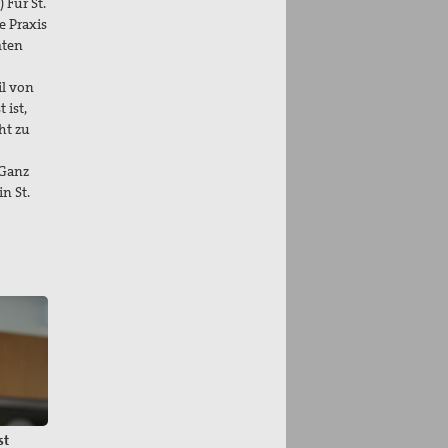
 Für St.
e Praxis
mten
il von
 ist,
ht zu
 Ganz
n St.
st