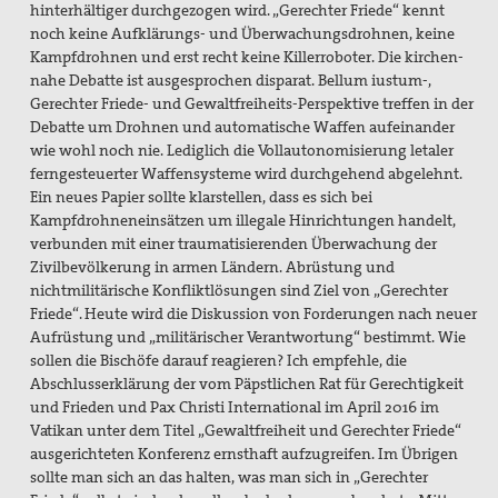
hinterhältiger durchgezogen wird. „Gerechter Friede“ kennt
noch keine Aufklärungs- und Überwachungsdrohnen, keine
Kampfdrohnen und erst recht keine Killerroboter. Die kirchen-
nahe Debatte ist ausgesprochen disparat. Bellum iustum-,
Gerechter Friede- und Gewaltfreiheits-Perspektive treffen in der
Debatte um Drohnen und automatische Waffen aufeinander
wie wohl noch nie. Lediglich die Vollautonomisierung letaler
ferngesteuerter Waffensysteme wird durchgehend abgelehnt.
Ein neues Papier sollte klarstellen, dass es sich bei
Kampfdrohneneinsätzen um illegale Hinrichtungen handelt,
verbunden mit einer traumatisierenden Überwachung der
Zivilbevölkerung in armen Ländern. Abrüstung und
nichtmilitärische Konfliktlösungen sind Ziel von „Gerechter
Friede“. Heute wird die Diskussion von Forderungen nach neuer
Aufrüstung und „militärischer Verantwortung“ bestimmt. Wie
sollen die Bischöfe darauf reagieren? Ich empfehle, die
Abschlusserklärung der vom Päpstlichen Rat für Gerechtigkeit
und Frieden und Pax Christi International im April 2016 im
Vatikan unter dem Titel „Gewaltfreiheit und Gerechter Friede“
ausgerichteten Konferenz ernsthaft aufzugreifen. Im Übrigen
sollte man sich an das halten, was man sich in „Gerechter