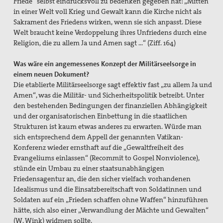
Friede“ selbst eindrucksvoll zu bedenken gegeben hat: „Mitten
in einer Welt voll Krieg und Gewalt kann die Kirche nicht als
Sakrament des Friedens wirken, wenn sie sich anpasst. Diese
Welt braucht keine Verdoppelung ihres Unfriedens durch eine
Religion, die zu allem Ja und Amen sagt ...“ (Ziff. 164)
Was wäre ein angemessenes Konzept der Militärseelsorge in
einem neuen Dokument?
Die etablierte Militärseelsorge sagt effektiv fast „zu allem Ja und
Amen“, was die Militär- und Sicherheitspolitik betreibt. Unter
den bestehenden Bedingungen der finanziellen Abhängigkeit
und der organisatorischen Einbettung in die staatlichen
Strukturen ist kaum etwas anderes zu erwarten. Würde man
sich entsprechend dem Appell der genannten Vatikan-
Konferenz wieder ernsthaft auf die „Gewaltfreiheit des
Evangeliums einlassen“ (Recommit to Gospel Nonviolence),
stünde ein Umbau zu einer staatsunabhängigen
Friedensagentur an, die den sicher vielfach vorhandenen
Idealismus und die Einsatzbereitschaft von Soldatinnen und
Soldaten auf ein „Frieden schaffen ohne Waffen“ hinzuführen
hätte, sich also einer „Verwandlung der Mächte und Gewalten“
(W. Wink) widmen sollte.