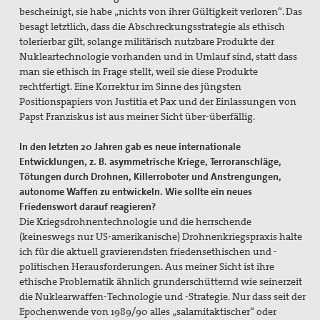
bescheinigt, sie habe „nichts von ihrer Gültigkeit verloren“. Das
besagt letztlich, dass die Abschreckungsstrategie als ethisch
tolerierbar gilt, solange militärisch nutzbare Produkte der
Nukleartechnologie vorhanden und in Umlauf sind, statt dass
man sie ethisch in Frage stellt, weil sie diese Produkte
rechtfertigt. Eine Korrektur im Sinne des jüngsten
Positionspapiers von Justitia et Pax und der Einlassungen von
Papst Franziskus ist aus meiner Sicht über-überfällig.
In den letzten 20 Jahren gab es neue internationale
Entwicklungen, z. B. asymmetrische Kriege, Terroranschläge,
Tötungen durch Drohnen, Killerroboter und Anstrengungen,
autonome Waffen zu entwickeln. Wie sollte ein neues
Friedenswort darauf reagieren?
Die Kriegsdrohnentechnologie und die herrschende
(keineswegs nur US-amerikanische) Drohnenkriegspraxis halte
ich für die aktuell gravierendsten friedensethischen und -
politischen Herausforderungen. Aus meiner Sicht ist ihre
ethische Problematik ähnlich grunderschütternd wie seinerzeit
die Nuklearwaffen-Technologie und -Strategie. Nur dass seit der
Epochenwende von 1989/90 alles „salamitaktischer“ oder