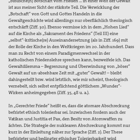
„biblische(n) Botschaft vom Frieden ... in einer Welt der Gewalt“
ist aus meiner Sicht der stärkste Teil. Die Verwicklung der
„Botschaft“ von Gott und Gottes Handeln in die
Gewaltgeschichte wird allerdings nur oberflächlich theologisch
entschärft (Ziff. 30). Ebenso vermisse ich in dem „Hohen Lied“
auf die Kirche als „Sakrament des Friedens“ (Teil III) eine
„selbst“-kritische(re) Auseinandersetzung (als in Ziff. 169) mit
der Rolle der Kirche in den Weltkriegen im 20. Jahrhundert. Dass
man zu Recht von einem Paradigmenwechsel in der
katholischen Friedenslehre sprechen kann, bezweifele ich. Das
Gewaltdilemma – Begrenzung und Überwindung von „böser“
Gewalt auf un-absehbare Zeit mit „guter“ Gewalt! – bleibt
dahingestellt bzw. wird letztlich, wie mir scheint, theologisch
vernebelt, sich selbst entpflichtend göttlichem „Wunder“-
Wirken anheimgegeben (Ziff. 35, 48 u. a.).
In „Gerechter Friede“ heißt es, dass die atomare Abschreckung
befristet ethisch tolerierbar sei. Inzwischen fordern auch der
Vatikan und Justitia et Pax, den Besitz von Atomwaffen zu
ächten. Die Strategie der nuklearen Abschreckung kommt nur
kurz in der Einleitung näher zur Sprache (Ziff. 2). Der These
befristeter und bedingter ethischer Tolerierbarkeit wird