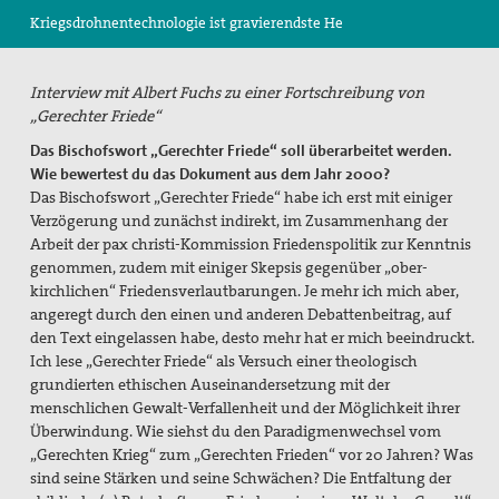
Kriegsdrohnentechnologie ist gravierendste He
Suche
Interview mit Albert Fuchs zu einer Fortschreibung von
„Gerechter Friede“
Das Bischofswort „Gerechter Friede“ soll überarbeitet werden.
Wie bewertest du das Dokument aus dem Jahr 2000?
Das Bischofswort „Gerechter Friede“ habe ich erst mit einiger
Verzögerung und zunächst indirekt, im Zusammenhang der
Arbeit der pax christi-Kommission Friedenspolitik zur Kenntnis
genommen, zudem mit einiger Skepsis gegenüber „ober-
kirchlichen“ Friedensverlautbarungen. Je mehr ich mich aber,
angeregt durch den einen und anderen Debattenbeitrag, auf
den Text eingelassen habe, desto mehr hat er mich beeindruckt.
Ich lese „Gerechter Friede“ als Versuch einer theologisch
grundierten ethischen Auseinandersetzung mit der
menschlichen Gewalt-Verfallenheit und der Möglichkeit ihrer
Überwindung. Wie siehst du den Paradigmenwechsel vom
„Gerechten Krieg“ zum „Gerechten Frieden“ vor 20 Jahren? Was
sind seine Stärken und seine Schwächen? Die Entfaltung der