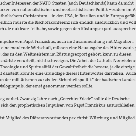
tischer Interessen der NATO-Staaten (auch Deutschlands) kann da nicht
starken von nationalistischer und neofaschistischer Politik – zudem im 
tholischem Christentum – in den USA, in Brasilien und in Europa gefäh
ießlich müsste die Bischofskonferenz sich endlich ausdrücklich und vol
h die nukleare Teilhabe, sowie gegen den Rüstungsexport aussprechen
n Impulse von Papst Franziskus, auch im Zusammenhang mit Migration,
 eine mordende Wirtschaft, müssen eine Neuausgabe des Hirtenworts 
s, das zu den Weltmeistern im Rüstungsexport gehört, kann zu diesen
Schärfste verurteilt, nicht schweigen. Die Arbeit der Catholic Nonviolenc
e Theologie und Spiritualität der Gewaltfreiheit die bessere, ja die einzige
t darstellt, könnte eine Grundlage dieses Hirtenwortes darstellen. Auch
n der militärischen zur zivilen Sicherheitspolitik“ der badischen Landes
Dialogimpuls, der ernst genommen werden sollte.
eg vorbei. Zwanzig Jahre nach „Gerechter Friede“ sollte die Deutsche
 sich den prophetischen Impulsen von Papst Franziskus anzuschließen.
r ist Mitglied des Diözesanvorstandes pax christi Würzburg und Mitglied