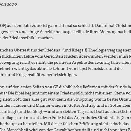
von 2000
GF) aus dem Jahr 2000 ist gar nicht mal so schlecht. Darauf hat Christin
gewiesen und einige Aspekte herausgestellt, die ihrer Meinung nach d
n der Friedensethik“ machen.
hen Überrest aus der Friedens- (und Kriegs-!) Theologie vergangener 
der kirchlichen Lehre vom Gerechten Frieden überwunden werden müsst
bewegung reicht es nicht, die positiven Aspekte des zwanzig Jahre alten
vielmehr wichtig, das aktuelle Lehramt von Papst Franziskus und die
ik und Kriegsrealität zu berücksichtigen.
 wenn auf den ersten Seiten von GF die biblische Reflexion mit der Sünde 
aus? Die Bibel beginnt mit einem Friedensbild, nicht mit einer „Szene vol
g sieht Gott, dass alles gut war, denn die Schöpfung war in bester Ordn
unden, Frauen und Männer waren in Gottes Auftrag und in Gottes Eben
auftragt (und befähigt) – und am siebten Tag schuf Gott ausdrücklich
rundlage, und nur auf dieser Folie ist das Ärgernis des Sündenfalls (Gen 
berhaupt zu beurteilen. Mit dieser falschen Eröffnung steht jedoch das
Die Menschheit wird von der Gewalt her beurteilt und nicht von ihrer 