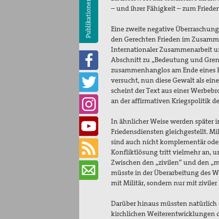
Publikationen
– und ihrer Fähigkeit – zum Frieden
Eine zweite negative Überraschung
den Gerechten Frieden im Zusamm
Internationaler Zusammenarbeit und
Abschnitt zu „Bedeutung und Grenzen
zusammenhanglos am Ende eines Kap
versucht, nun diese Gewalt als eine
scheint der Text aus einer Werbeb
an der affirmativen Kriegspolitik d
In ähnlicher Weise werden später i
Friedensdiensten gleichgestellt. Mil
sind auch nicht komplementär ode
Konfliktlösung tritt vielmehr an, 
Zwischen den „zivilen“ und den „mi
müsste in der Überarbeitung des Wo
mit Militär, sondern nur mit ziviler 
Darüber hinaus müssten natürlich d
kirchlichen Weiterentwicklungen d