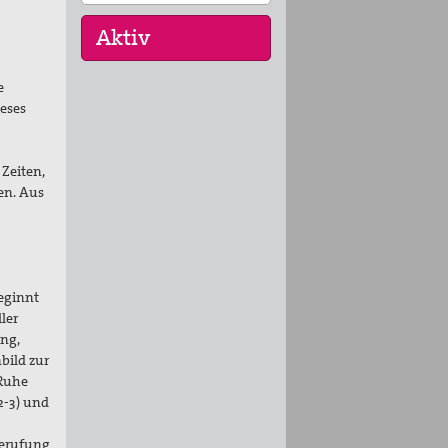
e
Keine aktuellen Termine.
ieses
Zeiten,
en. Aus
beginnt
ler
ung,
bild zur
 Ruhe
2-3) und
Berufung