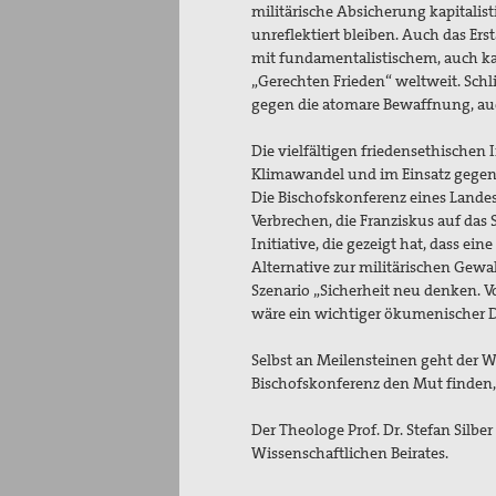
militärische Absicherung kapitalis
unreflektiert bleiben. Auch das Er
mit fundamentalistischem, auch ka
„Gerechten Frieden“ weltweit. Schl
gegen die atomare Bewaffnung, auc
Die vielfältigen friedensethische
Klimawandel und im Einsatz gegen
Die Bischofskonferenz eines Lande
Verbrechen, die Franziskus auf das 
Initiative, die gezeigt hat, dass ein
Alternative zur militärischen Gewal
Szenario „Sicherheit neu denken. Vo
wäre ein wichtiger ökumenischer 
Selbst an Meilensteinen geht der W
Bischofskonferenz den Mut finden,
Der Theologe Prof. Dr. Stefan Silbe
Wissenschaftlichen Beirates.