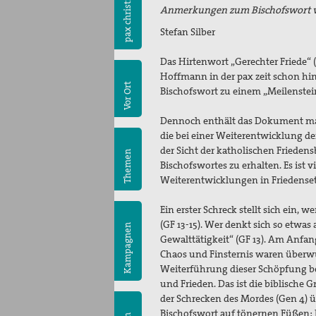
pax christi
Anmerkungen zum Bischofswort 
Stefan Silber
Das Hirtenwort „Gerechter Friede“ (
Hoffmann in der pax zeit schon hin
Vor Ort
Bischofswort zu einem „Meilenstei
Dennoch enthält das Dokument manc
die bei einer Weiterentwicklung 
der Sicht der katholischen Friedens
Themen
Bischofswortes zu erhalten. Es ist 
Weiterentwicklungen in Friedenseth
Ein erster Schreck stellt sich ein,
(GF 13-15). Wer denkt sich so etwas 
Kampagnen
Gewalttätigkeit“ (GF 13). Am Anfan
Chaos und Finsternis waren überw
Weiterführung dieser Schöpfung be
und Frieden. Das ist die biblische G
der Schrecken des Mordes (Gen 4) ü
Bischofswort auf tönernen Füßen: 