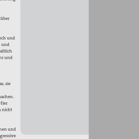
 über
isch und
, und
altlich
ehr und
r, sie
machen.
Hier
n nicht
chen und
gressive