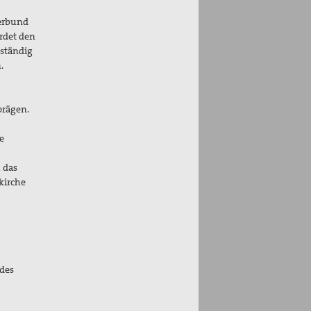
Verbund
rdet den
lständig
.
prägen.
e
 das
kirche
 des