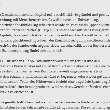
.
: Nachdem im zweiten Kapitel recht ausführlich, begründet und positiv
enhang mit Menschenrechten, Gewaltprävention, Entwicklung,
 ziviler Konfliktlösung reflektiert wurde, folgt quasi als Appendix ein
 militärischer Mittel“ (GF 129-161). Dieser Abschnitt steht völlig errat
itels, das eigentlich Alternativen zur militärischen Gewalt behandelt
 andere, gleichberechtigte Form der Konfliktlösung zu präsentieren. Inh
roschüre der Bundeswehr abgeschrieben zu sein. Kritik an der Bundesw
er Bundesregierung findet sich darin nicht.
n GF 181 und in GF 206 unvermittelt Soldaten eingeführt und den
itärische Praxis ist aber mit ziviler Konfliktlösung eben nicht vergleichba
r bestimmten Formen von Konflikten jeweils angemessener. Zivile
um den Schaden militärischer Einsätze zu begrenzen oder wieder gut zu 
litärischen“ Teilen des Hirtenworts besteht eine ungelöste Spannung. 
rtes deutlicher herausgearbeitet werden, dass „Gerechter Frieden“ ebe
Praxis zu erreichen ist.
ie gesellschaftlichen und weltpolitischen sowie die friedenstheologis
er letzten beiden Jahrzehnte berücksichtigt werden. Die zunehmend ag